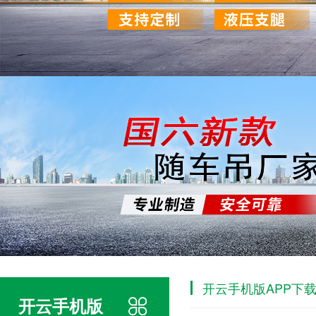
开云手机版APP下载
开云手机版