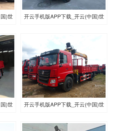
国)世
开云手机版APP下载_开云(中国)世
4节臂
界杯:开云手机版APP下载畅行D1徐
工6.3吨四节直臂吊机随车吊
国)世
开云手机版APP下载_开云(中国)世
节直臂
界杯:开云手机版APP下载华神F5排
半上装徐工8吨直臂式吊机随车吊