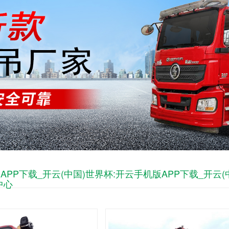
APP下载_开云(中国)世界杯:开云手机版APP下载_开云(
中心