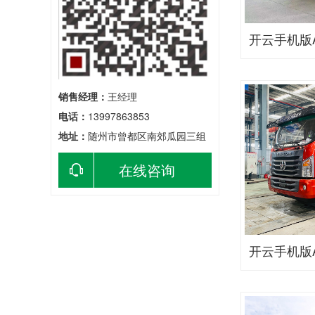
开云手机版A
界杯:开云手
销售经理：
王经理
6.3
电话：
13997863853
地址：
随州市曾都区南郊瓜园三组
在线咨询
开云手机版A
界杯:国六
节