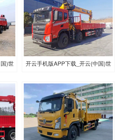
国)世
开云手机版APP下载_开云(中国)世
6吨随
界杯: 东风华神DV5 前四后八 300马
力 徐工16吨随车吊