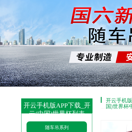
开云手机版
开云手机版APP下载_开
国)世界杯
云(中国)世界杯列表
随车吊系列